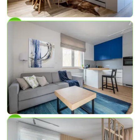
AP č.1
Horská zahrada
4
1
45 m²
AP č.2
Modrý pramen
6
2
59,8 m²