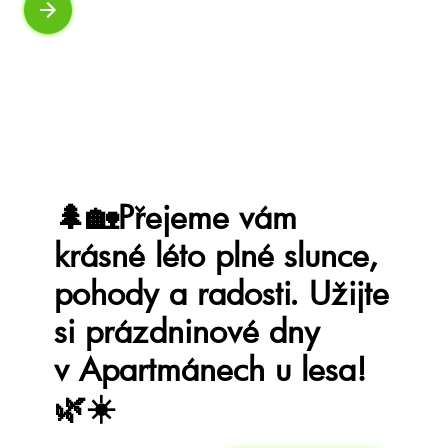
AP č. 8
V mechu a kapradí
6
3
61 m²
🌲🏡Přejeme vám
krásné léto plné slunce,
pohody a radosti. Užijte
si prázdninové dny
v Apartmánech u lesa!
🌿☀️