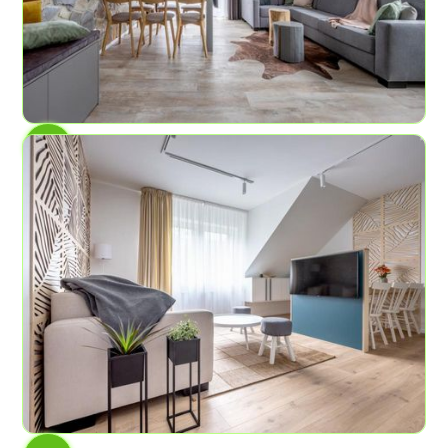
AP č. 7
Skalní útesy
6
2
58,2 m²