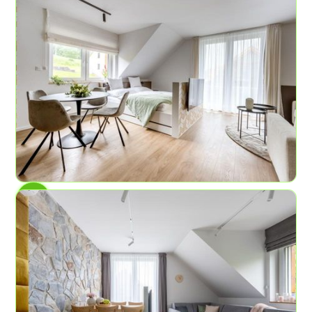
4
2
47,4 m²
AP č. 6
Výhled na horizont
4
1
45 m²