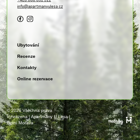
info@apartmanyulesa.cz
Ubytování
Recenze
Kontakty
Online rezervace
©
2026 Všechna práva
vyhrazena | Apartmány U Lesa |
Dolní Morava