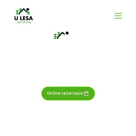
AP č.3
Lávové pole
Apartmán pro 2-4 osoby s balkonem a výhledem na horské
stráně se nachází v 2. NP.
Online rezervace