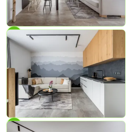
AP č.4
Březový háj
6
2
58,2 m²
AP č. 5
Hory zážitků