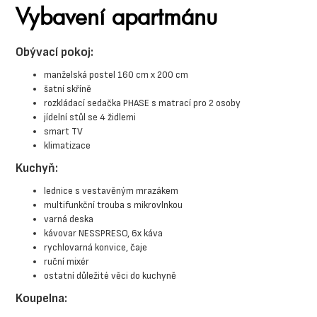
Vybavení apartmánu
Obývací pokoj:
manželská postel 160 cm x 200 cm
šatní skříně
rozkládací sedačka PHASE s matrací pro 2 osoby
jídelní stůl se 4 židlemi
smart TV
klimatizace
Kuchyň:
lednice s vestavěným mrazákem
multifunkční trouba s mikrovlnkou
varná deska
kávovar NESSPRESO, 6x káva
rychlovarná konvice, čaje
ruční mixér
ostatní důležité věci do kuchyně
Koupelna: