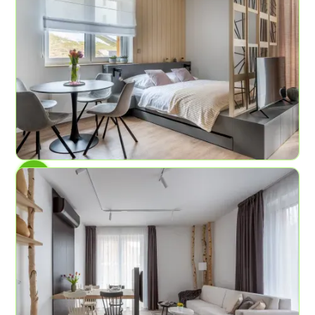
AP č.3
Lávové pole
4
1
45 m²